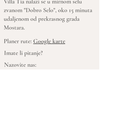
Villa Tia nalazi se u mirnom selu
zvanom "Dobro Selo", oko 15 minuta
udaljenom od prekrasnog grada
Mostara.
Planer rute:
Google karte
Imate li pitanje?
Nazovite nas:
+387 63 211 956